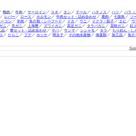
／
／
／
／
／
／
／
／
／
鴨肉
牛肉
サーロイン
スネ
タン
テール
ハチノス
ハツ
バラ（
／
／
／
／
／
／
／
レバー
ロース
ホルモン
牛肉セット・詰め合わせ
鹿肉
七面鳥
ソ
／
／
／
／
／
／
／
ベーコン
羊肉
魚介類・シーフード
イカ
ウニ
イクラ・筋子
エビ
ウ
／
／
／
／
／
／
／
ガニ
毛ガニ
上海蟹
ズワイガニ
高足ガニ
タラバガニ
花咲ガニ
紅
／
／
／
／
／
／
工品
蟹セット・詰め合わせ
サバ
サンマ
シシャモ
タラ
ちりめん・し
／
／
／
／
／
／
／
／
コ
たらこ
フグ
ホッケ
明太子
その他水産物
海藻類
加工品
魚介
Su