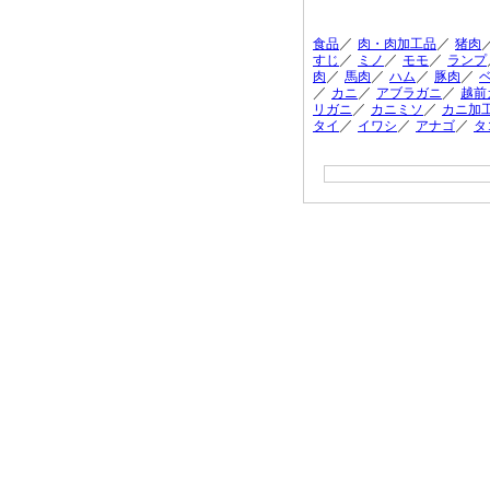
／
／
食品
肉・肉加工品
猪肉
／
／
／
すじ
ミノ
モモ
ランプ
／
／
／
／
肉
馬肉
ハム
豚肉
／
／
／
カニ
アブラガニ
越前
／
／
リガニ
カニミソ
カニ加
／
／
／
タイ
イワシ
アナゴ
タ