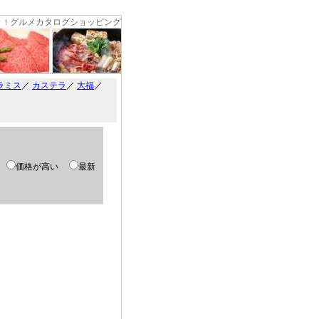
グルメカタログショッピング
々！
ラミス
／
カステラ
／
大福
／
い
価格が高い
最新