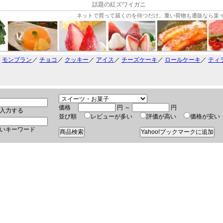
話題の紅ズワイガニ
ネットで買って届くのを待つだけ。重い荷物も通販なら楽
／
モンブラン
／
チョコ
／
クッキー
／
アイス
／
チーズケーキ
／
ロールケーキ
／
ティ
価格
円 ～
円
入力する
並び順
レビューが多い
評価が高い
価格が安
いキーワード