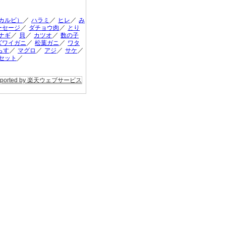
／
／
／
カルビ）
ハラミ
ヒレ
み
／
／
ーセージ
ダチョウ肉
とり
／
／
／
ナギ
貝
カツオ
数の子
／
／
ズワイガニ
松葉ガニ
ワタ
／
／
／
／
らす
マグロ
アジ
サケ
／
セット
pported by 楽天ウェブサービス