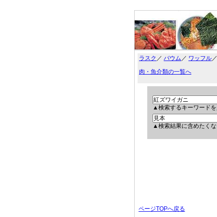
ラスク
／
バウム
／
ワッフル
肉・魚介類の一覧へ
▲検索するキーワードを
▲検索結果に含めたくな
ページTOPへ戻る