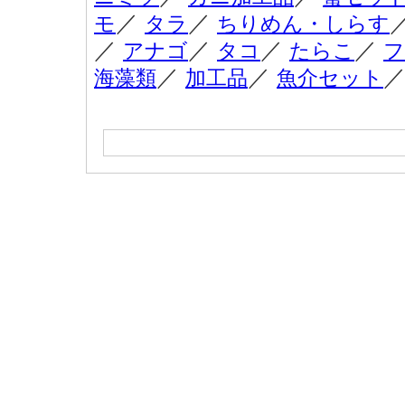
／
／
モ
タラ
ちりめん・しらす
／
／
／
／
アナゴ
タコ
たらこ
フ
／
／
海藻類
加工品
魚介セット