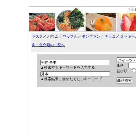
ネッ
ラスク
／
バウム
／
ワッフル
／
モンブラン
／
チョコ
／
クッキー
肉・魚介類の一覧へ
価格
▲検索するキーワードを入力する
並び順
▲検索結果に含めたくないキーワード