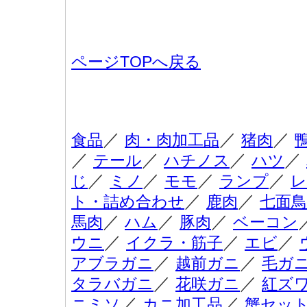
ページTOPへ戻る
／
／
／
食品
肉・肉加工品
猪肉
／
／
／
／
テール
ハチノス
ハツ
／
／
／
／
じ
ミノ
モモ
ランプ
レ
／
／
ト・詰め合わせ
鹿肉
七面鳥
／
／
／
馬肉
ハム
豚肉
ベーコン
／
／
／
ウニ
イクラ・筋子
エビ
／
／
アブラガニ
越前ガニ
毛ガ
／
／
タラバガニ
花咲ガニ
紅ズ
／
／
ニミソ
カニ加工品
蟹セッ