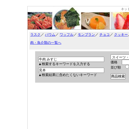
ネッ
ラスク
／
バウム
／
ワッフル
／
モンブラン
／
チョコ
／
クッキー
肉・魚介類の一覧へ
価格
▲検索するキーワードを入力する
並び順
▲検索結果に含めたくないキーワード