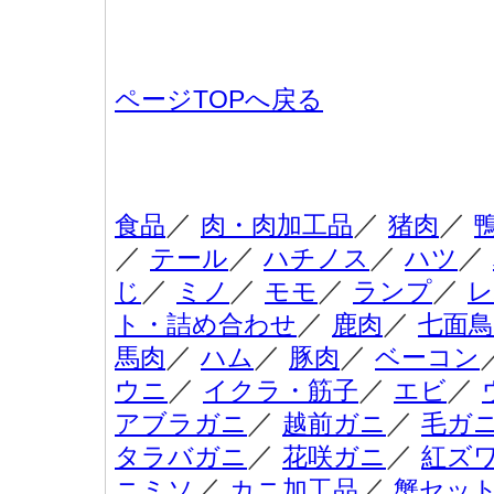
ページTOPへ戻る
／
／
／
食品
肉・肉加工品
猪肉
／
／
／
／
テール
ハチノス
ハツ
／
／
／
／
じ
ミノ
モモ
ランプ
レ
／
／
ト・詰め合わせ
鹿肉
七面鳥
／
／
／
馬肉
ハム
豚肉
ベーコン
／
／
／
ウニ
イクラ・筋子
エビ
／
／
アブラガニ
越前ガニ
毛ガ
／
／
タラバガニ
花咲ガニ
紅ズ
／
／
ニミソ
カニ加工品
蟹セッ