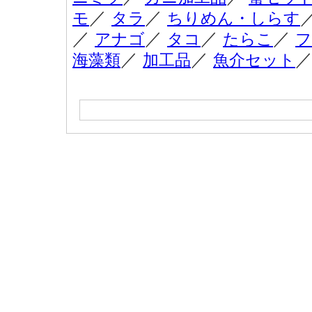
／
／
モ
タラ
ちりめん・しらす
／
／
／
／
アナゴ
タコ
たらこ
フ
／
／
海藻類
加工品
魚介セット