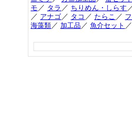
／
／
モ
タラ
ちりめん・しらす
／
／
／
／
アナゴ
タコ
たらこ
フ
／
／
海藻類
加工品
魚介セット