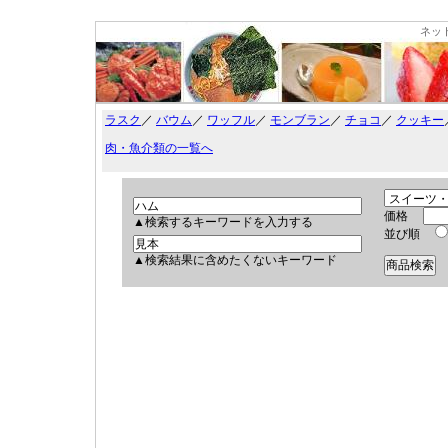
ネッ
ラスク
／
バウム
／
ワッフル
／
モンブラン
／
チョコ
／
クッキー
肉・魚介類の一覧へ
価格
▲検索するキーワードを入力する
並び順
▲検索結果に含めたくないキーワード