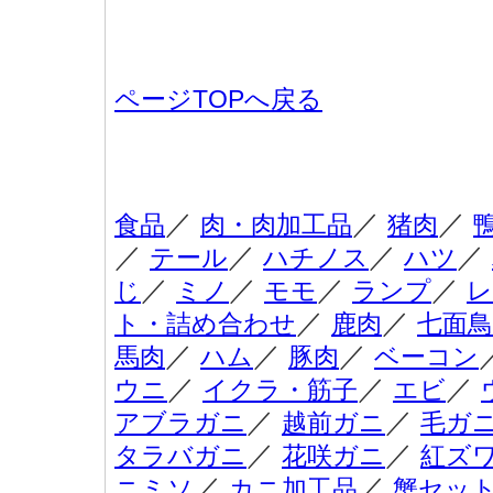
ページTOPへ戻る
／
／
／
食品
肉・肉加工品
猪肉
／
／
／
／
テール
ハチノス
ハツ
／
／
／
／
じ
ミノ
モモ
ランプ
レ
／
／
ト・詰め合わせ
鹿肉
七面鳥
／
／
／
馬肉
ハム
豚肉
ベーコン
／
／
／
ウニ
イクラ・筋子
エビ
／
／
アブラガニ
越前ガニ
毛ガ
／
／
タラバガニ
花咲ガニ
紅ズ
／
／
ニミソ
カニ加工品
蟹セッ