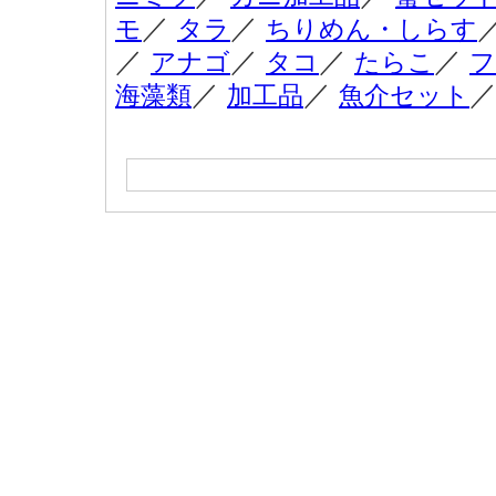
／
／
モ
タラ
ちりめん・しらす
／
／
／
／
アナゴ
タコ
たらこ
フ
／
／
海藻類
加工品
魚介セット