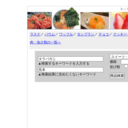
ネッ
ラスク
／
バウム
／
ワッフル
／
モンブラン
／
チョコ
／
クッキー
肉・魚介類の一覧へ
価格
▲検索するキーワードを入力する
並び順
▲検索結果に含めたくないキーワード