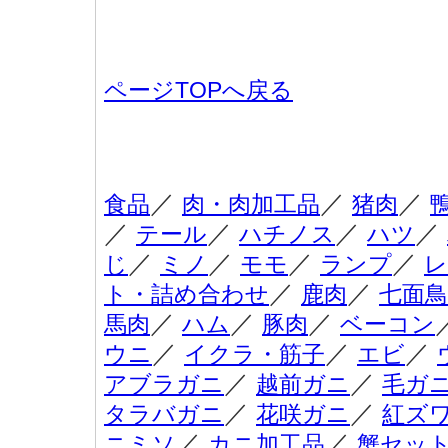
ページTOPへ戻る
／
／
／
食品
肉・肉加工品
猪肉
／
／
／
／
テール
ハチノス
ハツ
／
／
／
／
じ
ミノ
モモ
ランプ
レ
／
／
ト・詰め合わせ
鹿肉
七面鳥
／
／
／
馬肉
ハム
豚肉
ベーコン
／
／
／
ウニ
イクラ・筋子
エビ
／
／
アブラガニ
越前ガニ
毛ガ
／
／
タラバガニ
花咲ガニ
紅ズ
／
／
ニミソ
カニ加工品
蟹セッ