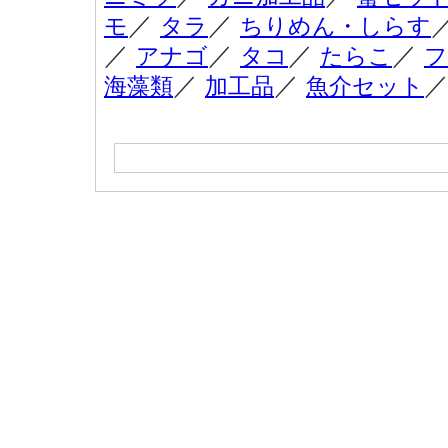
／
／
モ
タラ
ちりめん・しらす
／
／
／
／
アナゴ
タコ
たらこ
フ
／
／
海藻類
加工品
魚介セット