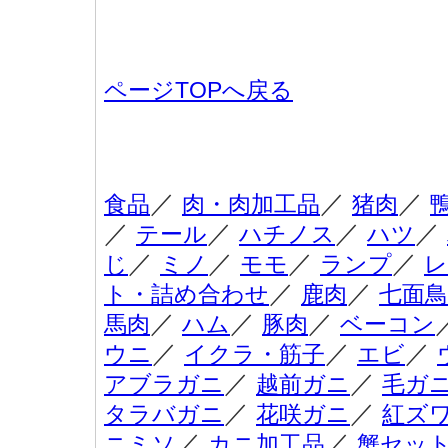
ページTOPへ戻る
／
／
／
食品
肉・肉加工品
猪肉
／
／
／
／
テール
ハチノス
ハツ
／
／
／
／
じ
ミノ
モモ
ランプ
レ
／
／
ト・詰め合わせ
鹿肉
七面鳥
／
／
／
馬肉
ハム
豚肉
ベーコン
／
／
／
ウニ
イクラ・筋子
エビ
／
／
アブラガニ
越前ガニ
毛ガ
／
／
タラバガニ
花咲ガニ
紅ズ
／
／
ニミソ
カニ加工品
蟹セッ