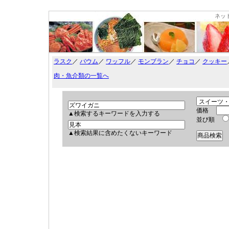
ネッ
ラスク
／
バウム
／
ワッフル
／
モンブラン
／
チョコ
／
クッキー
肉・魚介類の一覧へ
価格
▲検索するキーワードを入力する
並び順
▲検索結果に含めたくないキーワード