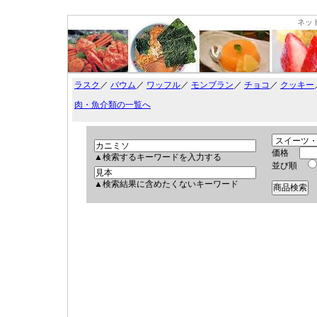
ネッ
ラスク
／
バウム
／
ワッフル
／
モンブラン
／
チョコ
／
クッキー
肉・魚介類の一覧へ
価格
▲検索するキーワードを入力する
並び順
▲検索結果に含めたくないキーワード