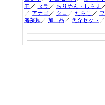
／
／
モ
タラ
ちりめん・しらす
／
／
／
／
アナゴ
タコ
たらこ
フ
／
／
海藻類
加工品
魚介セット