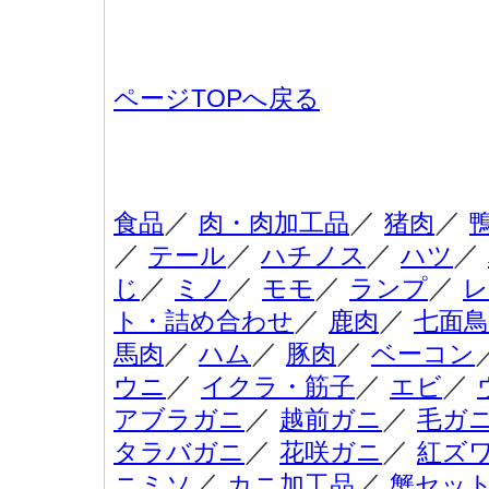
ページTOPへ戻る
／
／
／
食品
肉・肉加工品
猪肉
／
／
／
／
テール
ハチノス
ハツ
／
／
／
／
じ
ミノ
モモ
ランプ
レ
／
／
ト・詰め合わせ
鹿肉
七面鳥
／
／
／
馬肉
ハム
豚肉
ベーコン
／
／
／
ウニ
イクラ・筋子
エビ
／
／
アブラガニ
越前ガニ
毛ガ
／
／
タラバガニ
花咲ガニ
紅ズ
／
／
ニミソ
カニ加工品
蟹セッ