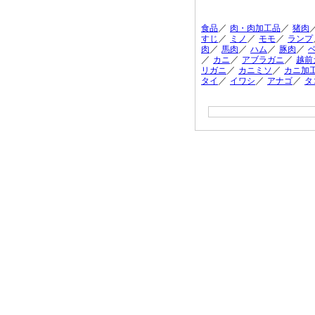
／
／
食品
肉・肉加工品
猪肉
／
／
／
すじ
ミノ
モモ
ランプ
／
／
／
／
肉
馬肉
ハム
豚肉
／
／
／
カニ
アブラガニ
越前
／
／
リガニ
カニミソ
カニ加
／
／
／
タイ
イワシ
アナゴ
タ