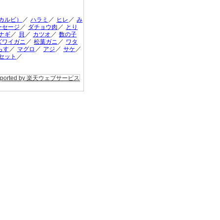
／
／
／
カルビ）
ハラミ
ヒレ
み
／
／
ーセージ
ダチョウ肉
とり
／
／
／
ナギ
貝
カツオ
数の子
／
／
ズワイガニ
松葉ガニ
ワタ
／
／
／
／
らす
マグロ
アジ
サケ
／
セット
pported by 楽天ウェブサービス