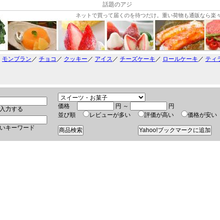
話題のアジ
ネットで買って届くのを待つだけ。重い荷物も通販なら楽
／
モンブラン
／
チョコ
／
クッキー
／
アイス
／
チーズケーキ
／
ロールケーキ
／
ティ
価格
円 ～
円
入力する
並び順
レビューが多い
評価が高い
価格が安
いキーワード