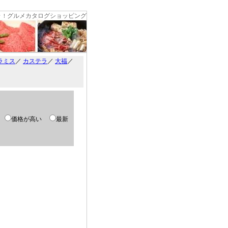
グルメカタログショッピング
々！
ラミス
／
カステラ
／
大福
／
い
価格が高い
最新