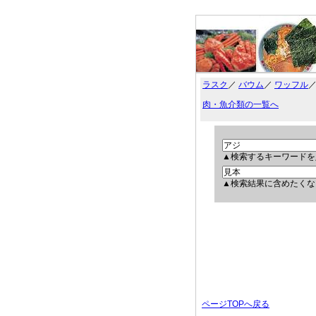
ラスク
／
バウム
／
ワッフル
肉・魚介類の一覧へ
▲検索するキーワードを
▲検索結果に含めたくな
ページTOPへ戻る