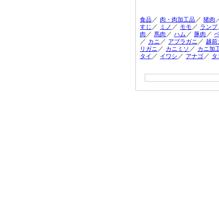
／
／
食品
肉・肉加工品
猪肉
／
／
／
すじ
ミノ
モモ
ランプ
／
／
／
／
肉
馬肉
ハム
豚肉
／
／
／
カニ
アブラガニ
越前
／
／
リガニ
カニミソ
カニ加
／
／
／
タイ
イワシ
アナゴ
タ