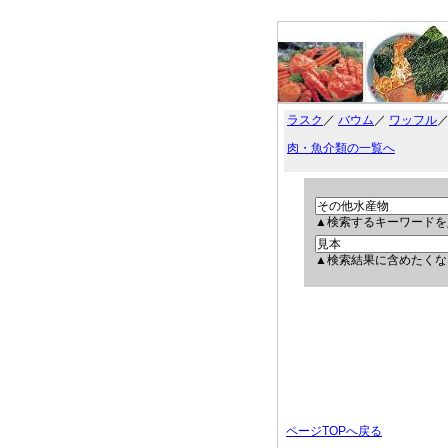
ラスク
／
バウム
／
ワッフル
肉・魚介類の一覧へ
▲検索するキーワードを
▲検索結果に含めたくな
ページTOPへ戻る