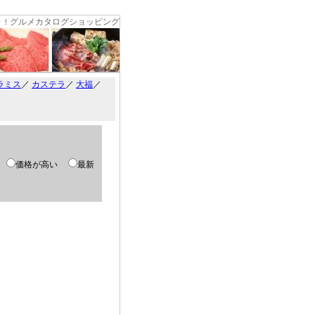
グルメカタログショッピング
々！
ラミス
／
カステラ
／
大福
／
い
価格が高い
最新