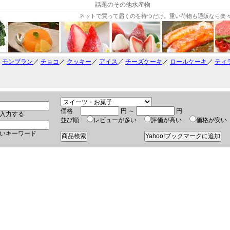
話題のその他水産物
ネットで買って届くのを待つだけ。重い荷物も通販なら楽
／
モンブラン
／
チョコ
／
クッキー
／
アイス
／
チーズケーキ
／
ロールケーキ
／
ティ
価格
円 ～
円
入力する
並び順
レビューが多い
評価が高い
価格が安
いキーワード