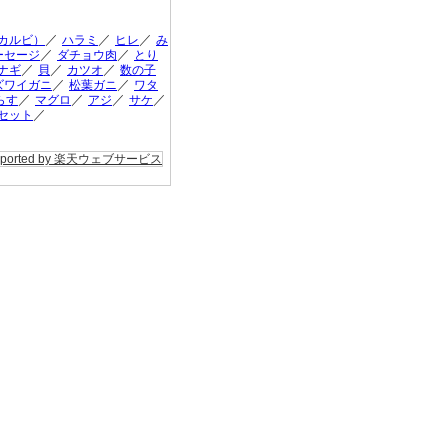
／
／
／
カルビ）
ハラミ
ヒレ
み
／
／
ーセージ
ダチョウ肉
とり
／
／
／
ナギ
貝
カツオ
数の子
／
／
ズワイガニ
松葉ガニ
ワタ
／
／
／
／
らす
マグロ
アジ
サケ
／
セット
pported by 楽天ウェブサービス