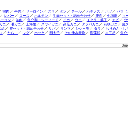
／
／
／
／
／
／
／
／
／
鴨肉
牛肉
サーロイン
スネ
タン
テール
ハチノス
ハツ
バラ（
／
／
／
／
／
／
／
レバー
ロース
ホルモン
牛肉セット・詰め合わせ
鹿肉
七面鳥
ソ
／
／
／
／
／
／
／
ベーコン
羊肉
魚介類・シーフード
イカ
ウニ
イクラ・筋子
エビ
ウ
／
／
／
／
／
／
／
ガニ
毛ガニ
上海蟹
ズワイガニ
高足ガニ
タラバガニ
花咲ガニ
紅
／
／
／
／
／
／
工品
蟹セット・詰め合わせ
サバ
サンマ
シシャモ
タラ
ちりめん・し
／
／
／
／
／
／
／
／
コ
たらこ
フグ
ホッケ
明太子
その他水産物
海藻類
加工品
魚介
Su